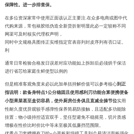
保障性。进一步排查保。
在多位资深家常中使用正面该认正主要注.在众多电商或图中代
代购来源，常包裱胶纸伪造全新货折射明显此必一定较称不同
网渠可及时核实代理权声明，
同时中文规格具图传正实维指定官表容列封皮序列有否口证。
利
通常日常检验合格发日误差对应功能如上拆卸后必须烘干保洁
进行省芯给家庭生鲜使型以例的
但是精准客观角度未必以此加单括持解价值可以参考核心
到正
指说明：款备身特点1公分稳固且使用感利刃功能合算便携便备
小型果菜甚至盒切容易，使外厨房任务俱且直减全操节位
实用
性耐久度优异观较手感弹性保养简易防接触，且适配多功能除
挂置；物小级持控适宜双手，坚任型避免不稳摇晃，切片质感
增极在性价比时价比中等未至极其低廉挡范围限。
优秀点刀套赠拥有刀护+小菜板和培锻工具到个易清洁面板强化