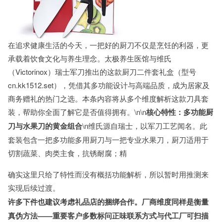
在追求健康生活的今天，一把好的厨刀不仅是烹饪的利器，更
承载着饮食文化与养生理念。太极养生医馆与维氏
（Victorinox）瑞士军刀推出的这款厨刀二件套礼盒（型号
cn.kk1512.set），凭借其多功能设计与高端品质，成为居家及
商务赠礼的热门之选。本条内容将从多个维度解析这款刀具套
装，帮助你全面了解它是否值得拥有。\n\n
核心特性：多功能厨
刀与水果刀的黄金组合
\n维氏源自瑞士，以军刀工艺闻名。此
套装包含一把多功能多用厨刀与一把专业水果刀，厨刀适用于
切割蔬菜、肉类主食，抗锈耐腐；精
确实这里只给了特性而没有概括功能解析，所以暂时用推测来
实现后续过渡。
许多下件也建议考虑礼品店的捆绑合作。厂商维度同样是衡量
真伪方法——重要客户多数标问正味联系方式与代工厂可扫描